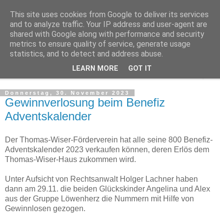
This site uses cookies from Google to deliver its services
Regensburger Tagebuch
and to analyze traffic. Your IP address and user-agent are
shared with Google along with performance and security
metrics to ensure quality of service, generate usage
Notizen aus der nördlichsten Stadt Italiens
statistics, and to detect and address abuse.
LEARN MORE
GOT IT
▼
Donnerstag, 30. November 2023
Gewinnverlosung beim Benefiz
Adventskalender
Der Thomas-Wiser-Förderverein hat alle seine 800 Benefiz-
Adventskalender 2023 verkaufen können, deren Erlös dem
Thomas-Wiser-Haus zukommen wird.
Unter Aufsicht von Rechtsanwalt Holger Lachner haben
dann am 29.11. die beiden Glückskinder Angelina und Alex
aus der Gruppe Löwenherz die Nummern mit Hilfe von
Gewinnlosen gezogen.