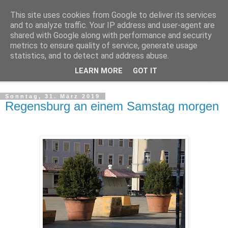
This site uses cookies from Google to deliver its services
Regensburger Tagebuch
and to analyze traffic. Your IP address and user-agent are
shared with Google along with performance and security
metrics to ensure quality of service, generate usage
Notizen aus der nördlichsten Stadt Italiens
statistics, and to detect and address abuse.
LEARN MORE
GOT IT
▼
Sonntag, 31. März 2019
Regensburg an einem Samstag morgen