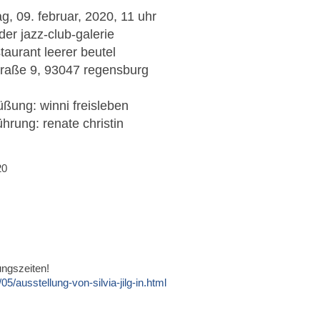
g, 09. februar, 2020, 11 uhr
 der jazz-club-galerie
taurant leerer beutel
traße 9, 93047 regensburg
ßung: winni freisleben
ührung: renate christin
20
ngszeiten!
/ausstellung-von-silvia-jilg-in.html