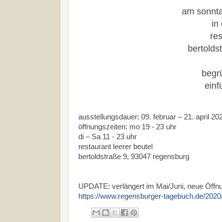
am sonnta
in
res
bertolds
begrü
einf
ausstellungsdauer: 09. februar – 21. april 20
öffnungszeiten: mo 19 - 23 uhr
di – Sa 11 - 23 uhr
restaurant leerer beutel
bertoldstraße 9, 93047 regensburg
UPDATE: verlängert im Mai/Juni, neue Öffnu
https://www.regensburger-tagebuch.de/2020/05