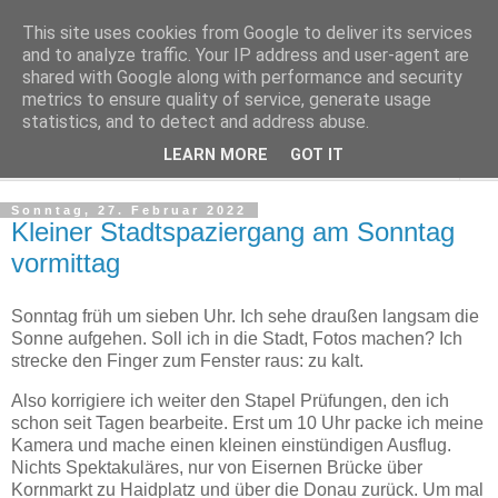
This site uses cookies from Google to deliver its services
Regensburger Tagebuch
and to analyze traffic. Your IP address and user-agent are
shared with Google along with performance and security
metrics to ensure quality of service, generate usage
Notizen aus der nördlichsten Stadt Italiens
statistics, and to detect and address abuse.
LEARN MORE
GOT IT
▼
Sonntag, 27. Februar 2022
Kleiner Stadtspaziergang am Sonntag
vormittag
Sonntag früh um sieben Uhr. Ich sehe draußen langsam die
Sonne aufgehen. Soll ich in die Stadt, Fotos machen? Ich
strecke den Finger zum Fenster raus: zu kalt.
Also korrigiere ich weiter den Stapel Prüfungen, den ich
schon seit Tagen bearbeite. Erst um 10 Uhr packe ich meine
Kamera und mache einen kleinen einstündigen Ausflug.
Nichts Spektakuläres, nur von Eisernen Brücke über
Kornmarkt zu Haidplatz und über die Donau zurück. Um mal