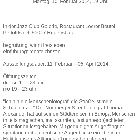
Montag, 10. Februar 2014, 19 Uhr
in der Jazz-Club-Galerie, Restaurant Leerer Beutel,
Bertoldstr. 9, 93047 Regensburg
begrüßung: winni freisleben
einführung: renate christin
Ausstellungsdauer: 11. Februar – 05. April 2014
Öffnungszeiten:
di – so 11 – 23 uhr
mo 19 – 23 uhr
“Ich bin ein Menschenfotograf, die Straße ist mein
Schauplatz…” Der Nürnberger Street-Fotograf Thomas
Alexander hat auf seinen Städtereisen in Europa Menschen
in teils magischen, mal skurrilen, fast unbe(ob)achteten
Situationen festgehalten. Mit geduldigem Auge fängt er
spontane und authentische Augenblicke ein, die in der
Hektik unseres Alltages oft ungesehen bleiben.