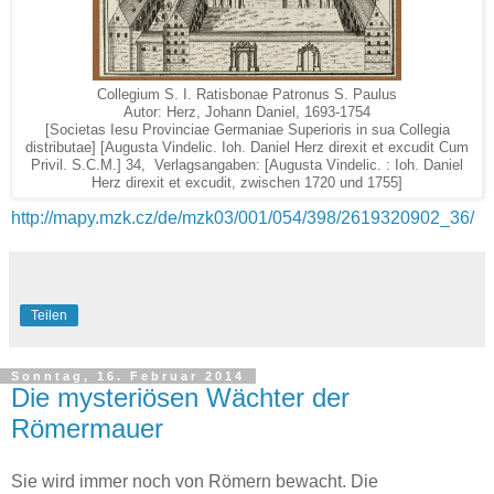
Collegium S. I. Ratisbonae Patronus S. Paulus
Autor: Herz, Johann Daniel, 1693-1754
[Societas Iesu Provinciae Germaniae Superioris in sua Collegia
distributae] [Augusta Vindelic. Ioh. Daniel Herz direxit et excudit Cum
Privil. S.C.M.] 34, Verlagsangaben: [Augusta Vindelic. : Ioh. Daniel
Herz direxit et excudit, zwischen 1720 und 1755]
http://mapy.mzk.cz/de/mzk03/001/054/398/2619320902_36/
Teilen
Sonntag, 16. Februar 2014
Die mysteriösen Wächter der
Römermauer
Sie wird immer noch von Römern bewacht. Die