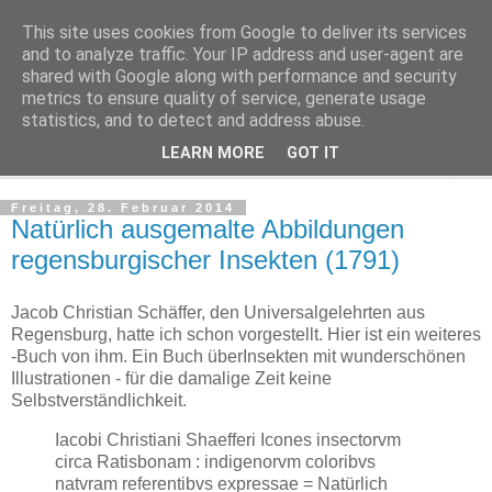
This site uses cookies from Google to deliver its services
Regensburger Tagebuch
and to analyze traffic. Your IP address and user-agent are
shared with Google along with performance and security
metrics to ensure quality of service, generate usage
Notizen aus der nördlichsten Stadt Italiens
statistics, and to detect and address abuse.
LEARN MORE
GOT IT
▼
Freitag, 28. Februar 2014
Natürlich ausgemalte Abbildungen
regensburgischer Insekten (1791)
Jacob Christian Schäffer, den Universalgelehrten aus
Regensburg, hatte ich schon vorgestellt. Hier ist ein weiteres
-Buch von ihm. Ein Buch überInsekten mit wunderschönen
Illustrationen - für die damalige Zeit keine
Selbstverständlichkeit.
Iacobi Christiani Shaefferi Icones insectorvm
circa Ratisbonam : indigenorvm coloribvs
natvram referentibvs expressae = Natürlich