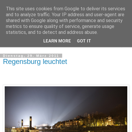
This site uses cookies from Google to deliver its services
Regensburger Tagebuch
and to analyze traffic. Your IP address and user-agent are
shared with Google along with performance and security
metrics to ensure quality of service, generate usage
Notizen aus der nördlichsten Stadt Italiens
statistics, and to detect and address abuse.
LEARN MORE
GOT IT
▼
Dienstag, 29. März 2011
Regensburg leuchtet