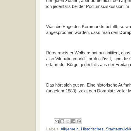
der guten Zufahrt, aber dürfte nicht den a
ich jedenfalls bei der Podiumsdiskussion im 
Was die Enge des Kornmarkts betrifft, so w
angesprochen worden, dass man den
Domp
Bürgermeister Wolberg hat nun initiiert, da
also Viktualienmarkt - prüfen lässt, und d
erfährt der Bürger jedenfalls aus der Freit
Das hört sich gut an. Eine historische Aufn
(ungefähr 1883), zeigt den Domplatz voller
Labels:
Allgemein
,
Historisches
,
Stadtentwick