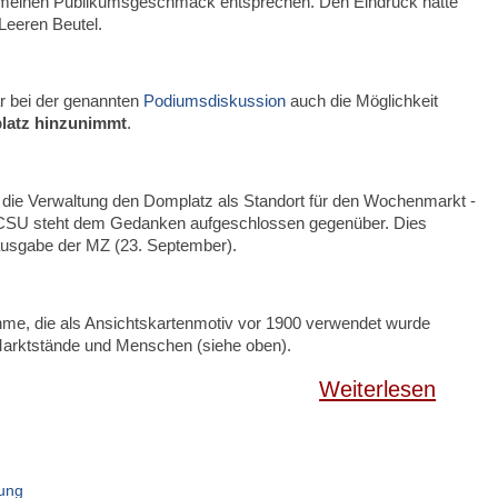
llgemeinen Publikumsgeschmack entsprechen. Den Eindruck hatte
Leeren Beutel.
ar bei der genannten
Podiumsdiskussion
auch die Möglichkeit
latz hinzunimmt
.
ss die Verwaltung den Domplatz als Standort für den Wochenmarkt -
ie CSU steht dem Gedanken aufgeschlossen gegenüber. Dies
agausgabe der MZ (23. September).
ahme, die als Ansichtskartenmotiv vor 1900 verwendet wurde
 Marktstände und Menschen (siehe oben).
Weiterlesen
lung