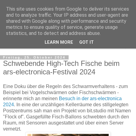
This site uses cookies from Google to deliver its services
Regensburger Tagebuch
and to analyze traffic. Your IP address and user-agent are
shared with Google along with performance and security
metrics to ensure quality of service, generate usage
Notizen aus der nördlichsten Stadt Italiens
statistics, and to detect and address abuse.
LEARN MORE
GOT IT
▼
Freitag, 25. Oktober 2024
Schwebende High-Tech Fische beim
ars-electronica-Festival 2024
Eine Doku über die Regeln des Schwarmverhaltens - zum
Beispiel bei Vogelschwärmen oder Fischschwärmen -
erinnerte mich an meinen
Besuch in der ars-electronica
2024
. In eine der unzähligen Kellerräume des stillgelegten
Postzentrums sah man ein Projekt von bit.studio mit Namen
"Flock of". Gasgefüllte Fisch-Ballons schwebten durch den
Raum, mit Sensoren ausgestattet und über einen Server
vernetzt.