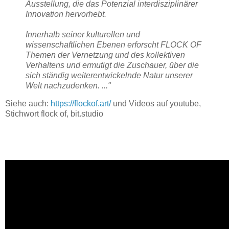
Ausstellung, die das Potenzial interdisziplinärer
Innovation hervorhebt.
Innerhalb seiner kulturellen und
wissenschaftlichen Ebenen erforscht FLOCK OF
Themen der Vernetzung und des kollektiven
Verhaltens und ermutigt die Zuschauer, über die
sich ständig weiterentwickelnde Natur unserer
Welt nachzudenken. ..."
Siehe auch:
https://flockof.art/
und Videos auf youtube,
Stichwort flock of, bit.studio