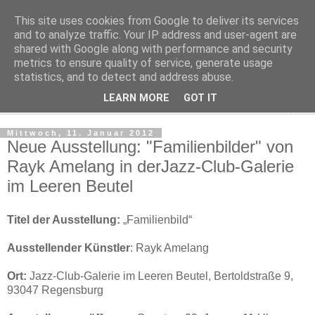
This site uses cookies from Google to deliver its services
Regensburger Tagebuch
and to analyze traffic. Your IP address and user-agent are
shared with Google along with performance and security
metrics to ensure quality of service, generate usage
Notizen aus der nördlichsten Stadt Italiens
statistics, and to detect and address abuse.
LEARN MORE
GOT IT
▼
Mittwoch, 11. Januar 2012
Neue Ausstellung: "Familienbilder" von
Rayk Amelang in derJazz-Club-Galerie
im Leeren Beutel
Titel der Ausstellung:
„Familienbild“
Ausstellender Künstler
: Rayk Amelang
Ort:
Jazz-Club-Galerie im Leeren Beutel,
Bertoldstraße 9,
93047 Regensburg