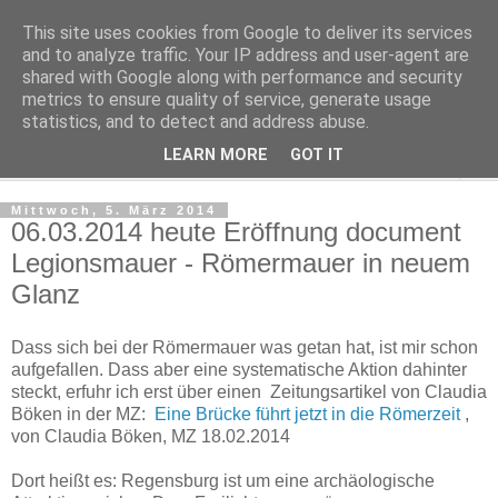
This site uses cookies from Google to deliver its services
Regensburger Tagebuch
and to analyze traffic. Your IP address and user-agent are
shared with Google along with performance and security
metrics to ensure quality of service, generate usage
Notizen aus der nördlichsten Stadt Italiens
statistics, and to detect and address abuse.
LEARN MORE
GOT IT
▼
Mittwoch, 5. März 2014
06.03.2014 heute Eröffnung document
Legionsmauer - Römermauer in neuem
Glanz
Dass sich bei der Römermauer was getan hat, ist mir schon
aufgefallen. Dass aber eine systematische Aktion dahinter
steckt, erfuhr ich erst über einen Zeitungsartikel von Claudia
Böken in der MZ:
Eine Brücke führt jetzt in die Römerzeit
,
von Claudia Böken, MZ 18.02.2014
Dort heißt es: Regensburg ist um eine archäologische