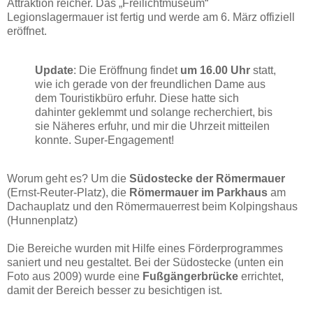
Attraktion reicher. Das „Freilichtmuseum“
Legionslagermauer ist fertig und werde am 6. März offiziell
eröffnet.
Update
: Die Eröffnung findet
um 16.00 Uhr
statt,
wie ich gerade von der freundlichen Dame aus
dem Touristikbüro erfuhr. Diese hatte sich
dahinter geklemmt und solange recherchiert, bis
sie Näheres erfuhr, und mir die Uhrzeit mitteilen
konnte. Super-Engagement!
Worum geht es? Um die
Südostecke der Römermauer
(Ernst-Reuter-Platz), die
Römermauer im Parkhaus
am
Dachauplatz und den Römermauerrest beim Kolpingshaus
(Hunnenplatz)
Die Bereiche wurden mit Hilfe eines Förderprogrammes
saniert und neu gestaltet. Bei der Südostecke (unten ein
Foto aus 2009) wurde eine
Fußgängerbrücke
errichtet,
damit der Bereich besser zu besichtigen ist.