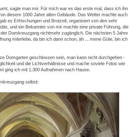
t, sagte man mir. Für mich war es das erste mal, dass ich ihn
rt von diesem 1000 Jahre alten Gebäude. Das Wetter machte auch
gab es Erfrischungen und Brotzeit, organisiert von den sehr
e, und ein Bekannter von mir machte eine private Führung, die
t der Domkreuzgang nichtmehr zugänglich. Die nächsten 5 Jahre
fnung miterlebe, da bin ich dann schon, äh ... mene Güte, bin ich
anze Domgarten geschlossen sein, man kann nicht durchgehen -
ichkeit und die Lichtverhältnisse und mache soviele Fotos wie
t ging ich mit 1.300 Aufnahmen nach Hause.
mkreuzgang selbst: