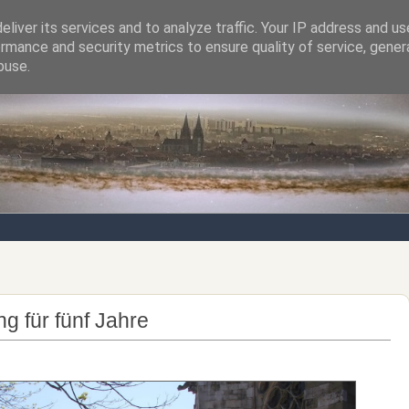
liver its services and to analyze traffic. Your IP address and u
rmance and security metrics to ensure quality of service, gene
Notizen von der nördlichsten Stadt Italiens
buse.
 für fünf Jahre