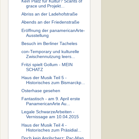
Kein Platz für Kultur? Scants of
grace und Projekt...
Abriss an der Ladehofstraße
Abends an der Friedenstraße
Eröffnung der panamericanArte-
Ausstellung
Besuch im Berliner Tacheles
con-Temporary und kulturelle
Zwischennutzung leers...
Fritzi spielt Gollum - MEIN
SCHATZ
Haus der Musik Teil 5 -
Historisches zum Bismarckp...
Osterhase gesehen
Fantastisch - am 9. April erste
PanamericanArte Au...
Legale SchwarzeArbeiten -
Vernissage am 10.04.2015
Haus der Musik Teil 4 -
Historisches zum Präsidial...
Doch kein Aprilscherz: Pac-Man