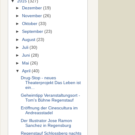
▼
2015
(327)
►
Dezember
(19)
►
November
(26)
►
Oktober
(33)
►
September
(23)
►
August
(23)
►
Juli
(30)
►
Juni
(28)
►
Mai
(26)
▼
April
(40)
Drug-Stop - neues
Theaterprojekt Das Leben ist
ein...
Geheimtipp Veranstaltungsort -
Tom's Bühne Regenstauf
Eröffnung der Cinescultura im
Andreasstadel
Der Illustrator Jose Ramon
Sanchez in Regensburg
Regenstauf Schlossberg nachts