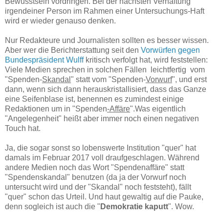
Bewusstsein vordringen. Bei der nächsten Verhaftung
irgendeiner Person im Rahmen einer Untersuchungs-Haft
wird er wieder genauso denken.
Nur Redakteure und Journalisten sollten es besser wissen.
Aber wer die Berichterstattung seit den
Vorwürfen gegen
Bundespräsident Wulff
kritisch verfolgt hat, wird feststellen:
Viele Medien sprechen in solchen Fällen leichtfertig vom
"Spenden-
Skandal
" statt vom "Spenden-
Vorwurf
", und erst
dann, wenn sich dann herauskristallisiert, dass das Ganze
eine Seifenblase ist, benennen es zumindest einige
Redaktionen um in "Spenden
-Affäre
".Was eigentlich
"Angelegenheit" heißt aber immer noch einen negativen
Touch hat.
Ja, die sogar sonst so lobenswerte Institution "quer" hat
damals im Februar 2017 voll draufgeschlagen. Während
andere Medien noch das Wort "Spendenaffäre" statt
"Spendenskandal" benutzen (da ja der Vorwurf noch
untersucht wird und der "Skandal" noch feststeht), fällt
"quer" schon das Urteil. Und haut gewaltig auf die Pauke,
denn sogleich ist auch die "
Demokratie kaputt
". Wow.