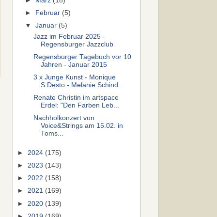
►
März
(18)
►
Februar
(5)
▼
Januar
(5)
Jazz im Februar 2025 -
Regensburger Jazzclub
Regensburger Tagebuch vor 10
Jahren - Januar 2015
3 x Junge Kunst - Monique
S.Desto - Melanie Schind...
Renate Christin im artspace
Erdel: "Den Farben Leb...
Nachholkonzert von
Voice&Strings am 15.02. in
Toms...
►
2024
(175)
►
2023
(143)
►
2022
(158)
►
2021
(169)
►
2020
(139)
►
2019
(169)