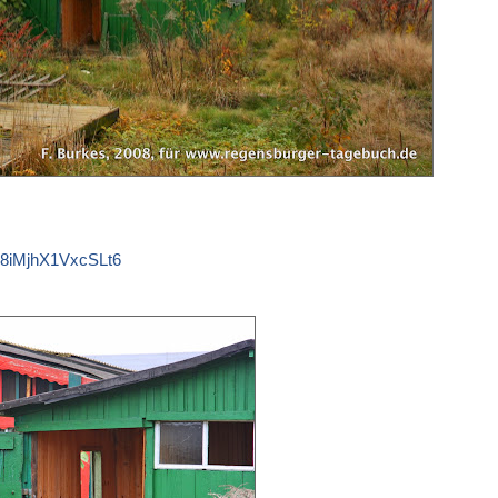
8Q8iMjhX1VxcSLt6