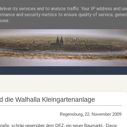
liver its services and to analyze traffic. Your IP address and u
rmance and security metrics to ensure quality of service, gene
Notizen von der nördlichsten Stadt Italiens
buse.
 die Walhalla Kleingartenanlage
Regensburg, 22. November 2009
nstraße, schräg gegenüber dem DEZ, ein neuer Baumarkt. Davor