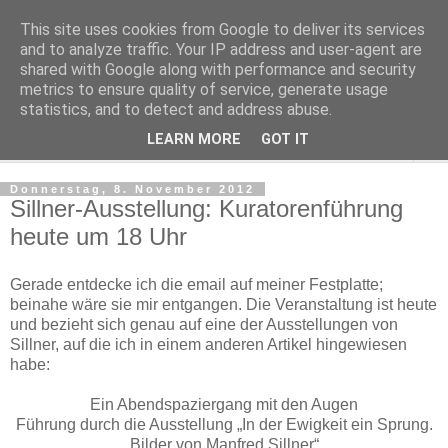
This site uses cookies from Google to deliver its services
Regensburger Tagebuch
and to analyze traffic. Your IP address and user-agent are
shared with Google along with performance and security
metrics to ensure quality of service, generate usage
Notizen aus der nördlichsten Stadt Italiens
statistics, and to detect and address abuse.
LEARN MORE
GOT IT
▼
Donnerstag, 8. November 2012
Sillner-Ausstellung: Kuratorenführung
heute um 18 Uhr
Gerade entdecke ich die email auf meiner Festplatte;
beinahe wäre sie mir entgangen. Die Veranstaltung ist heute
und bezieht sich genau auf eine der Ausstellungen von
Sillner, auf die ich in einem anderen Artikel hingewiesen
habe:
Ein Abendspaziergang mit den Augen
Führung durch die Ausstellung „In der Ewigkeit ein Sprung.
Bilder von Manfred Sillner“