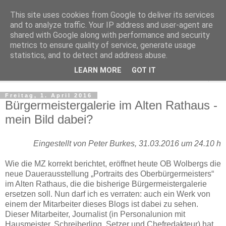
This site uses cookies from Google to deliver its services
Regensburger Tagebuch
and to analyze traffic. Your IP address and user-agent are
shared with Google along with performance and security
metrics to ensure quality of service, generate usage
Notizen aus der nördlichsten Stadt Italiens
statistics, and to detect and address abuse.
LEARN MORE
GOT IT
▼
Freitag, 1. April 2016
Bürgermeistergalerie im Alten Rathaus -
mein Bild dabei?
Eingestellt von Peter Burkes, 31.03.2016 um 24.10 h
Wie die MZ korrekt berichtet, eröffnet heute OB Wolbergs die
neue Dauerausstellung „Portraits des Oberbürgermeisters“
im Alten Rathaus, die die bisherige Bürgermeistergalerie
ersetzen soll. Nun darf ich es verraten: auch ein Werk von
einem der Mitarbeiter dieses Blogs ist dabei zu sehen.
Dieser Mitarbeiter, Journalist (in Personalunion mit
Hausmeister, Schreiberling, Setzer und Chefredakteur) hat,