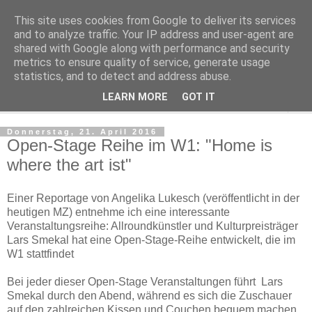
This site uses cookies from Google to deliver its services
Regensburger Tagebuch
and to analyze traffic. Your IP address and user-agent are
shared with Google along with performance and security
metrics to ensure quality of service, generate usage
Notizen aus der nördlichsten Stadt Italiens
statistics, and to detect and address abuse.
LEARN MORE
GOT IT
▼
Donnerstag, 21. April 2016
Open-Stage Reihe im W1: "Home is
where the art ist"
Einer Reportage von Angelika Lukesch (veröffentlicht in der
heutigen MZ) entnehme ich eine interessante
Veranstaltungsreihe: Allroundkünstler und Kulturpreisträger
Lars Smekal hat eine Open-Stage-Reihe entwickelt, die im
W1 stattfindet
Bei jeder dieser Open-Stage Veranstaltungen führt Lars
Smekal durch den Abend, während es sich die Zuschauer
auf den zahlreichen Kissen und Couchen bequem machen