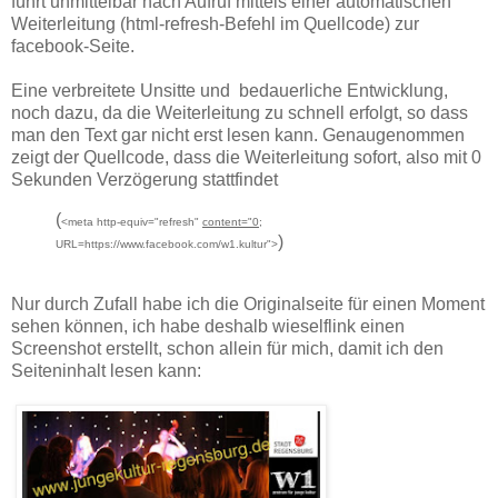
führt unmittelbar nach Aufruf mittels einer automatischen
Weiterleitung (html-refresh-Befehl im Quellcode) zur
facebook-Seite.
Eine verbreitete Unsitte und bedauerliche Entwicklung,
noch dazu, da die Weiterleitung zu schnell erfolgt, so dass
man den Text gar nicht erst lesen kann. Genaugenommen
zeigt der Quellcode, dass die Weiterleitung sofort, also mit 0
Sekunden Verzögerung stattfindet
(
<
meta
http-equiv
="refresh"
content
="
0;
)
URL=https://www.facebook.com/w1.kultur">
Nur durch Zufall habe ich die Originalseite für einen Moment
sehen können, ich habe deshalb wieselflink einen
Screenshot erstellt, schon allein für mich, damit ich den
Seiteninhalt lesen kann: