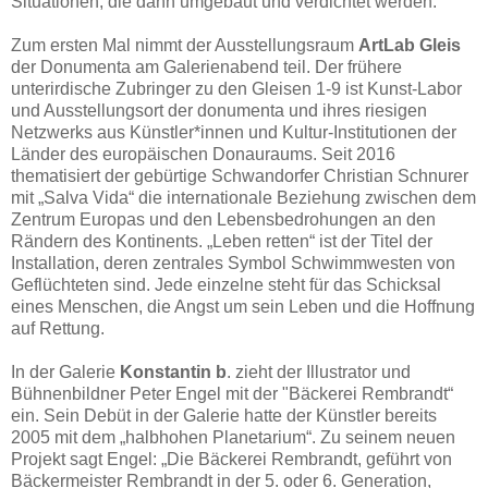
Situationen, die dann umgebaut und verdichtet werden.
Zum ersten Mal nimmt der Ausstellungsraum
ArtLab Gleis
der Donumenta am Galerienabend teil. Der frühere
unterirdische Zubringer zu den Gleisen 1-9 ist Kunst-Labor
und Ausstellungsort der donumenta und ihres riesigen
Netzwerks aus Künstler*innen und Kultur-Institutionen der
Länder des europäischen Donauraums. Seit 2016
thematisiert der gebürtige Schwandorfer Christian Schnurer
mit „Salva Vida“ die internationale Beziehung zwischen dem
Zentrum Europas und den Lebensbedrohungen an den
Rändern des Kontinents. „Leben retten“ ist der Titel der
Installation, deren zentrales Symbol Schwimmwesten von
Geflüchteten sind. Jede einzelne steht für das Schicksal
eines Menschen, die Angst um sein Leben und die Hoffnung
auf Rettung.
In der Galerie
Konstantin b
. zieht der Illustrator und
Bühnenbildner Peter Engel mit der "Bäckerei Rembrandt“
ein. Sein Debüt in der Galerie hatte der Künstler bereits
2005 mit dem „halbhohen Planetarium“. Zu seinem neuen
Projekt sagt Engel: „Die Bäckerei Rembrandt, geführt von
Bäckermeister Rembrandt in der 5. oder 6. Generation,