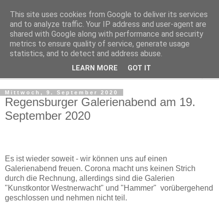
This site uses cookies from Google to deliver its services
Regensburger Tagebuch
and to analyze traffic. Your IP address and user-agent are
shared with Google along with performance and security
metrics to ensure quality of service, generate usage
Notizen aus der nördlichsten Stadt Italiens
statistics, and to detect and address abuse.
LEARN MORE
GOT IT
▼
Mittwoch, 9. September 2020
Regensburger Galerienabend am 19.
September 2020
Es ist wieder soweit - wir können uns auf einen
Galerienabend freuen. Corona macht uns keinen Strich
durch die Rechnung, allerdings sind die Galerien
"Kunstkontor Westnerwacht" und "Hammer" vorübergehend
geschlossen und nehmen nicht teil.