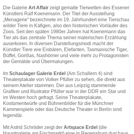
Die Galerie
Art Affair
zeigt gemalte Tierwelten des Essener
Künstlers Ralf Koenemann. Der Titel der Ausstellung
„Menagerie“ bezeichnete im 19. Jahrhundert eine Tierschau
wilder Tiere in Käfigen, also den historischen Vorläufer des
Zoos. Seit den späten 1980er Jahren hat Koenemann das
Tier als das zentrale Thema seiner malerischen Erzählung
auserkoren. In diversen Darstellungsmodi macht der
Künstler Tiere wie Eisbären, Elefanten, Tasmanische Tiger,
Büffel, Gorillas, Nashörner und viele mehr zu Protagonisten
der Gemälde und Übermalungen.
Im
Schaulager Galerie Erdel
(Am Schallern 4) sind
Theaterplakate von Volker Pfüller zu sehen, die direkt aus
seinem Atelier stammen. Der aus Leipzig stammende
Grafiker und Illustrator Pfüller war in der DDR ein Star und
im Westen hoch gefragt. Seine Theaterplakate,
Kostümentwürfe und Bühnenbilder für die Münchner
Kammerspiele oder das Deutsche Theater in Berlin sind
legendär.
Mit Astrid Schröder zeigt der
Artspace Erdel
(die
Hauptgalerie am Fischmarkt) eine in Regensburg durchaus