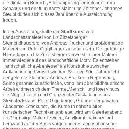
die digital im Bereich „Bildcomposing“ arbeitende Lena
Schabus und der fulminante Maler und Zeichner Johannes
Steubl dürfen sich dieses Jahr über die Auszeichnung
freuen.
In der Ausstellungshalle der
Stadtkunst
wird
Landschaftsmalerei von Liz Zitzelsberger,
Steinbildhauererei von Andreas Prucker und großformatige
Malerei von Peter Gigglberger zu sehen sein. Die gebürtige
Niederbayerin Liz Zitzelsberger verweist in ihrer Malerei
immer wieder auf das landschaftliche Motiv. Es entstehen
„landschaftliche Abenteuer“ als Konstrukte zwischen
Auftauchen und Verschwinden. Seit den 90er Jahren lebt
der gelernte Steinmetz Andreas Prucker in Regensburg.
Seine gesamte künstlerische, vor allem aber bildhauerische
Arbeit widmet sich dem Thema „Mensch“ und lotet virtuos
die Möglichkeiten und Grenzen der Gestaltung eines
Steinblocks aus. Peter Gigglberger, Gründer der privaten
Akademie „Stadkunst“, die Kurse in nahezu allen
künstlerischen Techniken anbietet, wird am Galerienabend
großformatige Malerei zeigen, Acrylkombinationen auf
Leinwand auf der Basis vorgefundener atmosphärischer