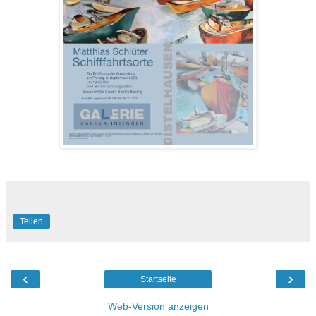
Teilen
‹
›
Startseite
Web-Version anzeigen