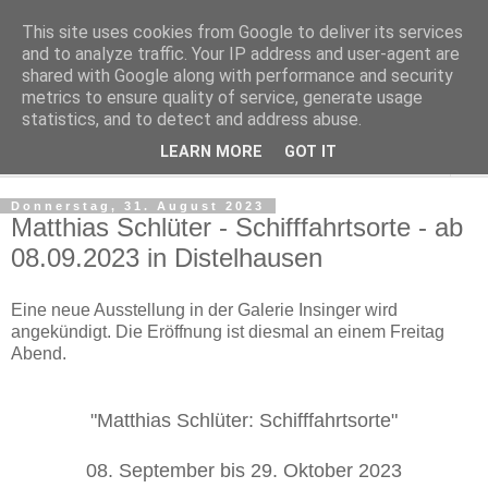
This site uses cookies from Google to deliver its services
Regensburger Tagebuch
and to analyze traffic. Your IP address and user-agent are
shared with Google along with performance and security
metrics to ensure quality of service, generate usage
Notizen aus der nördlichsten Stadt Italiens
statistics, and to detect and address abuse.
LEARN MORE
GOT IT
▼
Donnerstag, 31. August 2023
Matthias Schlüter - Schifffahrtsorte - ab
08.09.2023 in Distelhausen
Eine neue Ausstellung in der Galerie Insinger wird
angekündigt. Die Eröffnung ist diesmal an einem Freitag
Abend.
"Matthias Schlüter: Schifffahrtsorte"
08. September bis 29. Oktober 2023