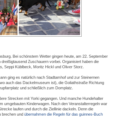
ensburg. Bei schönstem Wetter gingen heute, am 22. September
 dreißigtausend Zuschauern vorbei. Organisiert haben die
 Seppi Küblbeck, Moritz Hickl und Oliver Storz.
Dann ging es natürlich nach Stadtamhof und zur Steinernen
o auch das Dackelmuseum ist), die Goliathstraße Richtung
upfarrplatz und schließlich zum Domplatz.
ößere Strecken mit Yorki gegangen. Und manche Hundehalter
nem umgebauten Kinderwagen. Nach den Veranstalterregeln war
recke laufen und durch die Ziellinie dackeln. Denn die
zu brechen und
übernahmen die Regeln für das guinnes-Buch