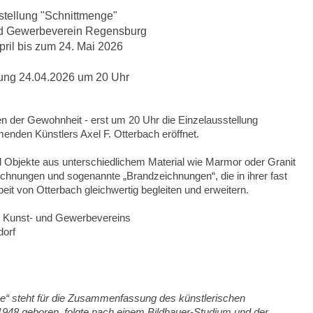
stellung "Schnittmenge"
nd Gewerbeverein Regensburg
pril bis zum 24. Mai 2026
ung 24.04.2026 um 20 Uhr
en der Gewohnheit - erst um 20 Uhr die Einzelausstellung
nden Künstlers Axel F. Otterbach eröffnet.
 Objekte aus unterschiedlichem Material wie Marmor oder Granit
ichnungen und sogenannte „Brandzeichnungen“, die in ihrer fast
beit von Otterbach gleichwertig begleiten und erweitern.
es Kunst- und Gewerbevereins
dorf
ge“ steht für die Zusammenfassung des künstlerischen
948 geboren, folgte nach einem Bildhauer-Studium und der