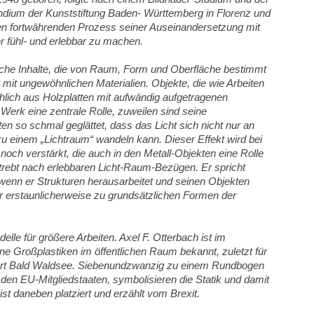
ndium der Kunststiftung Baden- Württemberg in Florenz und
, den fortwährenden Prozess seiner Auseinandersetzung mit
er fühl- und erlebbar zu machen.
ische Inhalte, die von Raum, Form und Oberfläche bestimmt
t mit ungewöhnlichen Materialien. Objekte, die wie Arbeiten
hlich aus Holzplatten mit aufwändig aufgetragenen
m Werk eine zentrale Rolle, zuweilen sind seine
 so schmal geglättet, dass das Licht sich nicht nur an
zu einem „Lichtraum“ wandeln kann. Dieser Effekt wird bei
och verstärkt, die auch in den Metall-Objekten eine Rolle
strebt nach erlebbaren Licht-Raum-Bezügen. Er spricht
 wenn er Strukturen herausarbeitet und seinen Objekten
der erstaunlicherweise zu grundsätzlichen Formen der
le für größere Arbeiten. Axel F. Otterbach ist im
 Großplastiken im öffentlichen Raum bekannt, zuletzt für
ort Bald Waldsee. Siebenundzwanzig zu einem Rundbogen
en EU-Mitgliedstaaten, symbolisieren die Statik und damit
 ist daneben platziert und erzählt vom Brexit.