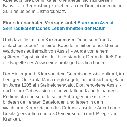
Aber auch die Dominikaner orientierten sich an diesem
Baustil - in Regensburg zu sehen an der Dominikanerkirche
St. Blasius beim Bismarckplatz.
Einer der nächsten Vorträge lautet
Franz von Assisi |
Sein radikal einfaches Leben inmitten der Natur
Und dazu fiel mir ein
Kuriosum ein
. Denn sein "radikal
einfaches Leben" - in einer Kapelle in mitten eines kleinen
Wäldchens außerhalb von Assisi - wurde von einem
späteren Papst nicht wirklich verstanden. Denn der ließ über
die Kapelle des Assisi eine protzige Basilica bauen.
Der Hintergrund: 3 km von dem Geburtsort Assisi entfernt, im
heutigen Ort Santa Maria degli Angeli, befand sich ungefähr
im Jahre 1205 ein Steineichenwald. Dort renovierte Assisi -
nach einer Gottesvision - eine verfallene Kapelle namens
Portiuncula und scharte seine Anhänger um sich. Sie
bildeten den ersten Bettelorden und lebten in dem
Wäldchen. Kennzeichen des Ordens: absolute Armut ohne
Besitz (persönlich und als Gemeinschaft) und Pflege von
Kranken.