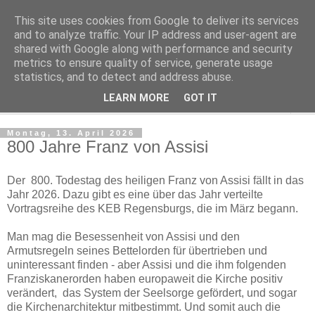
This site uses cookies from Google to deliver its services
Regensburger Tagebuch
and to analyze traffic. Your IP address and user-agent are
shared with Google along with performance and security
metrics to ensure quality of service, generate usage
Notizen aus der nördlichsten Stadt Italiens
statistics, and to detect and address abuse.
LEARN MORE
GOT IT
▼
Montag, 13. April 2026
800 Jahre Franz von Assisi
Der 800. Todestag des heiligen Franz von Assisi fällt in das
Jahr 2026. Dazu gibt es eine über das Jahr verteilte
Vortragsreihe des KEB Regensburgs, die im März begann.
Man mag die Besessenheit von Assisi und den
Armutsregeln seines Bettelorden für übertrieben und
uninteressant finden - aber Assisi und die ihm folgenden
Franziskanerorden haben europaweit die Kirche positiv
verändert, das System der Seelsorge gefördert, und sogar
die Kirchenarchitektur mitbestimmt. Und somit auch die