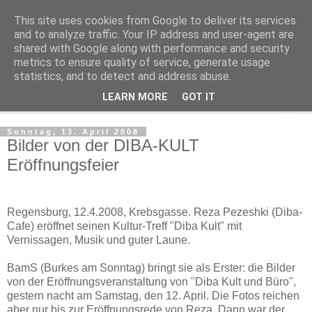
This site uses cookies from Google to deliver its services
Regensburger Tagebuch
and to analyze traffic. Your IP address and user-agent are
shared with Google along with performance and security
metrics to ensure quality of service, generate usage
Notizen aus der nördlichsten Stadt Italiens
statistics, and to detect and address abuse.
LEARN MORE
GOT IT
▼
Sonntag, 13. April 2008
Bilder von der DIBA-KULT
Eröffnungsfeier
Regensburg, 12.4.2008, Krebsgasse. Reza Pezeshki (Diba-
Cafe) eröffnet seinen Kultur-Treff "Diba Kult" mit
Vernissagen, Musik und guter Laune.
BamS (Burkes am Sonntag) bringt sie als Erster: die Bilder
von der Eröffnungsveranstaltung von "Diba Kult und Büro",
gestern nacht am Samstag, den 12. April. Die Fotos reichen
aber nur bis zur Eröffnungsrede von Reza. Dann war der