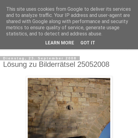
This site uses cookies from Google to deliver its services
Regensburger Tagebuch
and to analyze traffic. Your IP address and user-agent are
shared with Google along with performance and security
metrics to ensure quality of service, generate usage
Notizen aus der nördlichsten Stadt Italiens
statistics, and to detect and address abuse.
LEARN MORE
GOT IT
▼
Dienstag, 23. September 2008
Lösung zu Bilderrätsel 25052008