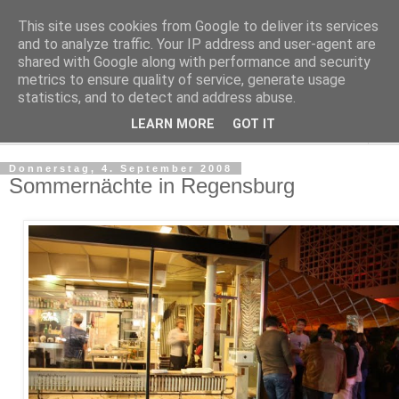
This site uses cookies from Google to deliver its services
Regensburger Tagebuch
and to analyze traffic. Your IP address and user-agent are
shared with Google along with performance and security
metrics to ensure quality of service, generate usage
Notizen aus der nördlichsten Stadt Italiens
statistics, and to detect and address abuse.
LEARN MORE
GOT IT
▼
Donnerstag, 4. September 2008
Sommernächte in Regensburg