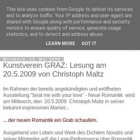
This site uses cookies from Google to deliver its services
Regensburger Tagebuch
and to analyze traffic. Your IP address and user-agent are
shared with Google along with performance and security
metrics to ensure quality of service, generate usage
Notizen aus der nördlichsten Stadt Italiens
statistics, and to detect and address abuse.
LEARN MORE
GOT IT
▼
Mittwoch, 13. Mai 2009
Kunstverein GRAZ: Lesung am
20.5.2009 von Christoph Maltz
Im Rahmen der bereits angekündigten und eröffneten
Ausstellung "beat me with your love" - Neue Romantik wird
am Mittwoch, den 20.5.2009 Christoph Maltz in seiner
bekannt expressiven Manier...
... der neuen Romantik ein Grab schaufeln.
Ausgehend von Leben und Werk des Dichters Novalis und
seiner Mitstreiter will die Lese-Performance über Romantik