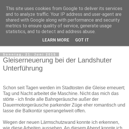
This site uses cookies from Google to deliver its services
Regensburger Tagebuch
and to analyze traffic. Your IP address and user-agent are
shared with Google along with performance and security
metrics to ensure quality of service, generate usage
Notizen aus der nördlichsten Stadt Italiens
statistics, and to detect and address abuse.
LEARN MORE
GOT IT
▼
Sonntag, 21. Juni 2015
Gleiserneuerung bei der Landshuter
Unterführung
Schon seit Tagen werden im Stadtosten die Gleise erneuert;
Tag und Nacht arbeitet die Maschine. Nicht das mich das
störte - ich finde alle Bahngeräusche außer der
Dauermotorgeräusche parkender Züge eher romantisch und
lasse die Balkontür sperrangelweit offen.
Wegen der neuen Lärmschutzwand konnte ich erkennen,
wie diese Arbeiten aussehen. An diesem Abend konnte ich