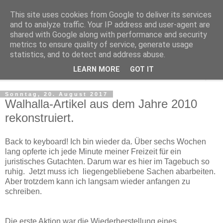
This site uses cookies from Google to deliver its services
Regensburger Tagebuch
and to analyze traffic. Your IP address and user-agent are
shared with Google along with performance and security
metrics to ensure quality of service, generate usage
Notizen aus der nördlichsten Stadt Italiens
statistics, and to detect and address abuse.
LEARN MORE
GOT IT
▼
Sonntag, 20. August 2017
Walhalla-Artikel aus dem Jahre 2010
rekonstruiert.
Back to keyboard! Ich bin wieder da. Über sechs Wochen
lang opferte ich jede Minute meiner Freizeit für ein
juristisches Gutachten. Darum war es hier im Tagebuch so
ruhig. Jetzt muss ich liegengebliebene Sachen abarbeiten.
Aber trotzdem kann ich langsam wieder anfangen zu
schreiben.
Die erste Aktion war die Wiederherstellung eines