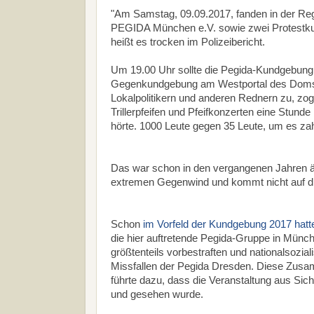
"Am Samstag, 09.09.2017, fanden in der Reg
PEGIDA München e.V. sowie zwei Protestku
heißt es trocken im Polizeibericht.
Um 19.00 Uhr sollte die Pegida-Kundgebung 
Gegenkundgebung am Westportal des Doms. D
Lokalpolitikern und anderen Rednern zu, zo
Trillerpfeifen und Pfeifkonzerten eine Stun
hörte. 1000 Leute gegen 35 Leute, um es z
Das war schon in den vergangenen Jahren äh
extremen Gegenwind und kommt nicht auf di
Schon
im Vorfeld der Kundgebung 2017 hatt
die hier auftretende Pegida-Gruppe in Münche
größtenteils vorbestraften und nationalsoz
Missfallen der Pegida Dresden. Diese Zusamm
führte dazu, dass die Veranstaltung aus Sich
und gesehen wurde.