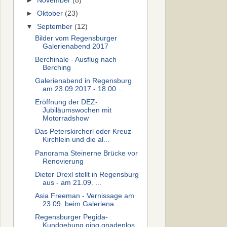
►
November
(8)
►
Oktober
(23)
▼
September
(12)
Bilder vom Regensburger
Galerienabend 2017
Berchinale - Ausflug nach
Berching
Galerienabend in Regensburg
am 23.09.2017 - 18.00 ...
Eröffnung der DEZ-
Jubiläumswochen mit
Motorradshow
Das Peterskircherl oder Kreuz-
Kirchlein und die al...
Panorama Steinerne Brücke vor
Renovierung
Dieter Drexl stellt in Regensburg
aus - am 21.09. ...
Asia Freeman - Vernissage am
23.09. beim Galeriena...
Regensburger Pegida-
Kundgebung ging gnadenlos