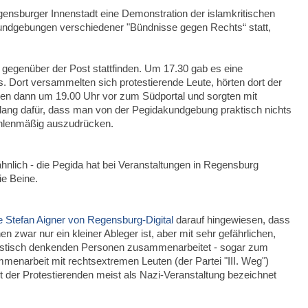
ensburger Innenstadt eine Demonstration der islamkritischen
ndgebungen verschiedener "Bündnisse gegen Rechts“ statt,
gegenüber der Post stattfinden. Um 17.30 gab es eine
ort versammelten sich protestierende Leute, hörten dort der
gen dann um 19.00 Uhr vor zum Südportal und sorgten mit
de lang dafür, dass man von der Pegidakundgebung praktisch nichts
ahlenmäßig auszudrücken.
nlich - die Pegida hat bei Veranstaltungen in Regensburg
e Beine.
e Stefan Aigner von Regensburg-Digital
darauf hingewiesen, dass
n zwar nur ein kleiner Ableger ist, aber mit sehr gefährlichen,
ialistisch denkenden Personen zusammenarbeitet - sogar zum
enarbeit mit rechtsextremen Leuten (der Partei "III. Weg")
t der Protestierenden meist als Nazi-Veranstaltung bezeichnet