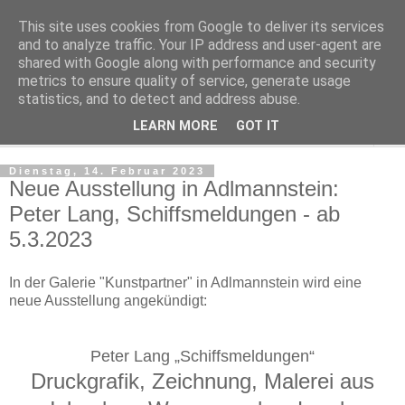
This site uses cookies from Google to deliver its services
Regensburger Tagebuch
and to analyze traffic. Your IP address and user-agent are
shared with Google along with performance and security
metrics to ensure quality of service, generate usage
Notizen aus der nördlichsten Stadt Italiens
statistics, and to detect and address abuse.
LEARN MORE
GOT IT
▼
Dienstag, 14. Februar 2023
Neue Ausstellung in Adlmannstein:
Peter Lang, Schiffsmeldungen - ab
5.3.2023
In der Galerie "Kunstpartner" in Adlmannstein wird eine
neue Ausstellung angekündigt:
Peter Lang „Schiffsmeldungen“
Druckgrafik, Zeichnung, Malerei aus