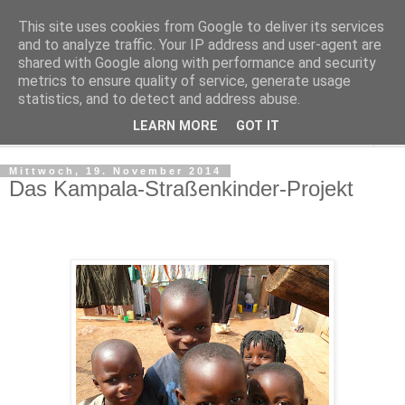
This site uses cookies from Google to deliver its services
Regensburger Tagebuch
and to analyze traffic. Your IP address and user-agent are
shared with Google along with performance and security
metrics to ensure quality of service, generate usage
Notizen aus der nördlichsten Stadt Italiens
statistics, and to detect and address abuse.
LEARN MORE
GOT IT
▼
Mittwoch, 19. November 2014
Das Kampala-Straßenkinder-Projekt