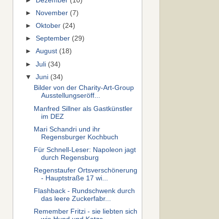
►
Dezember
(10)
►
November
(7)
►
Oktober
(24)
►
September
(29)
►
August
(18)
►
Juli
(34)
▼
Juni
(34)
Bilder von der Charity-Art-Group
Ausstellungseröff...
Manfred Sillner als Gastkünstler
im DEZ
Mari Schandri und ihr
Regensburger Kochbuch
Für Schnell-Leser: Napoleon jagt
durch Regensburg
Regenstaufer Ortsverschönerung
- Hauptstraße 17 wi...
Flashback - Rundschwenk durch
das leere Zuckerfabr...
Remember Fritzi - sie liebten sich