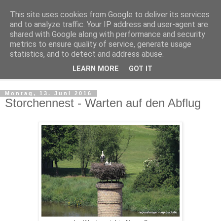
This site uses cookies from Google to deliver its services
Regensburger Tagebuch
and to analyze traffic. Your IP address and user-agent are
shared with Google along with performance and security
metrics to ensure quality of service, generate usage
Notizen aus der nördlichsten Stadt Italiens
statistics, and to detect and address abuse.
LEARN MORE
GOT IT
▼
Montag, 13. Juni 2016
Storchennest - Warten auf den Abflug