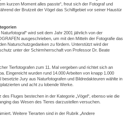
em kurzen Moment alles passte“, freut sich der Fotograf und
ährend der Brutzeit der Vögel das Schilfgebiet vor seiner Haustür
tegorien
turfotograf“ wird seit dem Jahr 2001 jährlich von der
N ausgeschrieben, um mit den Mitteln der Fotografie das
den Naturschutzgedanken zu fördern. Unterstützt wird der
chutz unter der Schirmherrschaft von Professor Dr. Beate
her Tierfotografen zum 11. Mal vergeben und richtet sich an
pa. Eingereicht wurden rund 14.000 Arbeiten von knapp 1.000
l besetzte Jury aus Naturfotografen und Bildredakteuren wählte in
itplatzierten und acht zu lobende Werke.
z des Fluges bestechen in der Kategorie „Vögel“, ebenso wie die
rranging das Wesen des Tieres darzustellen versuchen.
iert. Weitere Tierarten sind in der Rubrik „Andere