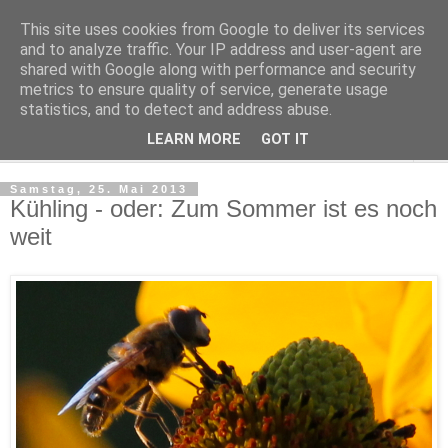
This site uses cookies from Google to deliver its services
Regensburger Tagebuch
and to analyze traffic. Your IP address and user-agent are
shared with Google along with performance and security
metrics to ensure quality of service, generate usage
Notizen aus der nördlichsten Stadt Italiens
statistics, and to detect and address abuse.
LEARN MORE
GOT IT
▼
Samstag, 25. Mai 2013
Kühling - oder: Zum Sommer ist es noch
weit