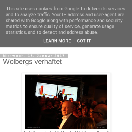
This site uses cookies from Google to deliver its services
Regensburger Tagebuch
and to analyze traffic. Your IP address and user-agent are
shared with Google along with performance and security
metrics to ensure quality of service, generate usage
Notizen aus der nördlichsten Stadt Italiens
statistics, and to detect and address abuse.
LEARN MORE
GOT IT
▼
Mittwoch, 18. Januar 2017
Wolbergs verhaftet