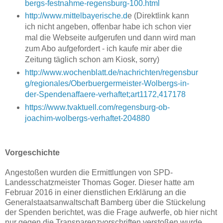
bergs-festnahme-regensburg-100.html
http://www.mittelbayerische.d
e (Direktlink kann
ich nicht angeben, offenbar habe ich schon vier
mal die Webseite aufgerufen und dann wird man
zum Abo aufgefordert - ich kaufe mir aber die
Zeitung täglich schon am Kiosk, sorry)
http://www.wochenblatt.de/nachrichten/regensbur
g/regionales/Oberbuergermeister-Wolbergs-in-
der-Spendenaffaere-verhaftet;art1172,417178
https://www.tvaktuell.com/regensburg-ob-
joachim-wolbergs-verhaftet-204880
Vorgeschichte
Angestoßen wurden die Ermittlungen von SPD-
Landesschatzmeister Thomas Goger. Dieser hatte am
Februar 2016 in einer dienstlichen Erklärung an die
Generalstaatsanwaltschaft Bamberg über die Stückelung
der Spenden berichtet, was die Frage aufwerfe, ob hier nicht
nur gegen die Transparenzvorschriften verstoßen wurde,