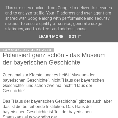
This site uses cookies from Google to deliver its services
Regensburger Tagebuch
and to analyze traffic. Your IP address and user-agent are
shared with Google along with performance and security
metrics to ensure quality of service, generate usage
Notizen aus der nördlichsten Stadt Italiens
statistics, and to detect and address abuse.
LEARN MORE
GOT IT
▼
Samstag, 23. Juni 2018
Polarisiert ganz schön - das Museum
der bayerischen Geschichte
Zuerstmal zur Klarstellung: es heißt "
Museum der
bayerischen Geschichte
", nicht "Haus der bayerischen
Geschichte" und schon zweimal nicht "Haus der
Geschichte".
Das "
Haus der bayerischen Geschichte
" gibt es auch, aber
das ist die betreibende Institution. Das Haus der
bayerischen Geschichte ist Teil der bayerischen
Staatskanzlei (www.hdbg.de).