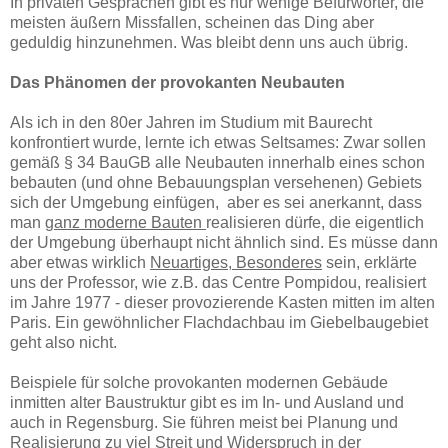
In privaten Gesprächen gibt es nur wenige Befürworter, die
meisten äußern Missfallen, scheinen das Ding aber
geduldig hinzunehmen. Was bleibt denn uns auch übrig.
Das Phänomen der provokanten Neubauten
Als ich in den 80er Jahren im Studium mit Baurecht
konfrontiert wurde, lernte ich etwas Seltsames: Zwar sollen
gemäß § 34 BauGB alle Neubauten innerhalb eines schon
bebauten (und ohne Bebauungsplan versehenen) Gebiets
sich der Umgebung einfügen, aber es sei anerkannt, dass
man
ganz moderne Bauten
realisieren dürfe, die eigentlich
der Umgebung überhaupt nicht ähnlich sind. Es müsse dann
aber etwas wirklich
Neuartiges, Besonderes
sein, erklärte
uns der Professor, wie z.B. das Centre Pompidou, realisiert
im Jahre 1977 - dieser provozierende Kasten mitten im alten
Paris. Ein gewöhnlicher Flachdachbau im Giebelbaugebiet
geht also nicht.
Beispiele für solche provokanten modernen Gebäude
inmitten alter Baustruktur gibt es im In- und Ausland und
auch in Regensburg. Sie führen meist bei Planung und
Realisierung zu viel Streit und Widerspruch in der