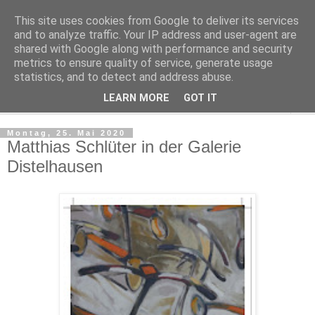
This site uses cookies from Google to deliver its services
Regensburger Tagebuch
and to analyze traffic. Your IP address and user-agent are
shared with Google along with performance and security
metrics to ensure quality of service, generate usage
Notizen aus der nördlichsten Stadt Italiens
statistics, and to detect and address abuse.
LEARN MORE
GOT IT
▼
Montag, 25. Mai 2020
Matthias Schlüter in der Galerie
Distelhausen