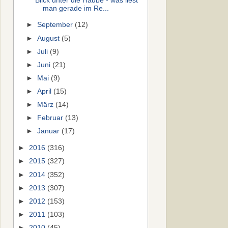
Blick unter die Haube - was liest
man gerade im Re...
►
September
(12)
►
August
(5)
►
Juli
(9)
►
Juni
(21)
►
Mai
(9)
►
April
(15)
►
März
(14)
►
Februar
(13)
►
Januar
(17)
►
2016
(316)
►
2015
(327)
►
2014
(352)
►
2013
(307)
►
2012
(153)
►
2011
(103)
►
2010
(45)