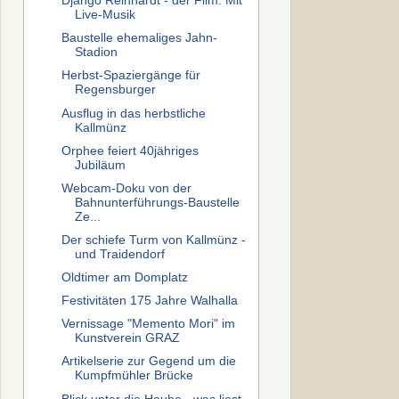
Django Reinhardt - der Film. Mit
Live-Musik
Baustelle ehemaliges Jahn-
Stadion
Herbst-Spaziergänge für
Regensburger
Ausflug in das herbstliche
Kallmünz
Orphee feiert 40jähriges
Jubiläum
Webcam-Doku von der
Bahnunterführungs-Baustelle
Ze...
Der schiefe Turm von Kallmünz -
und Traidendorf
Oldtimer am Domplatz
Festivitäten 175 Jahre Walhalla
Vernissage "Memento Mori" im
Kunstverein GRAZ
Artikelserie zur Gegend um die
Kumpfmühler Brücke