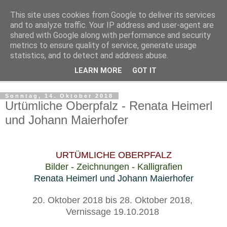
This site uses cookies from Google to deliver its services
Regensburger Tagebuch
and to analyze traffic. Your IP address and user-agent are
shared with Google along with performance and security
metrics to ensure quality of service, generate usage
Notizen aus der nördlichsten Stadt Italiens
statistics, and to detect and address abuse.
LEARN MORE
GOT IT
▼
Sonntag, 14. Oktober 2018
Urtümliche Oberpfalz - Renata Heimerl
und Johann Maierhofer
URTÜMLICHE OBERPFALZ
Bilder - Zeichnungen - Kalligrafien
Renata Heimerl und Johann Maierhofer
20. Oktober 2018 bis 28. Oktober 2018,
Vernissage 19.10.2018