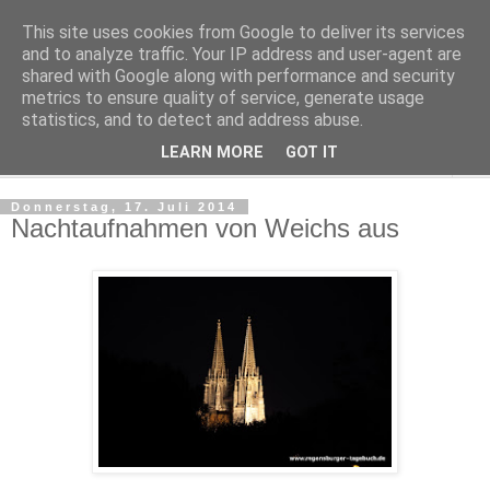
This site uses cookies from Google to deliver its services
Regensburger Tagebuch
and to analyze traffic. Your IP address and user-agent are
shared with Google along with performance and security
metrics to ensure quality of service, generate usage
Notizen aus der nördlichsten Stadt Italiens
statistics, and to detect and address abuse.
LEARN MORE
GOT IT
▼
Donnerstag, 17. Juli 2014
Nachtaufnahmen von Weichs aus