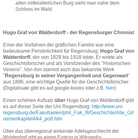
alten mittelalterlichen Burg sieht man nahe dem
Schloss im Wald.
Hugo Graf von Walderdorff - der Regensburger Chronist
Einer der Vorfahren der gräflichen Familie war eine
bedeutsame Persönlichkeit für Regensburg:
Hugo Graf von
Walderdorff
, der von 1828 bis 1918 lebte. Er wirkte als
Geschichtsforscher und als Vorsitzender des "Historischen
Vereins". Von ihm stammt auch das bekannte Werk
"
Regensburg in seiner Vergangenheit und Gegenwart
"
aus 1896, eine wichtige Quelle für die Geschichtsforscher
(Digitalisate gibt es auf google-books oder z.B.
hier
)
Einen schönen Aufsatz
über
Hugo Graf von Walderdorff gibt
es auf dieser Seite der Uni Regensburg:
http://www.uni-
regensburg.de/Fakultaeten/phil_Fak_III/Geschichte/Alte_G/r
oemer/kapitel4/k4_po8.htm
Über das überregional wirkende Adelsgeschlecht der
Walderdorf gibt es einen Eintrag in Wikipedia