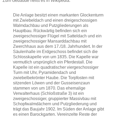
Zum Gebäude heißt es in Wikipedia:
Die Anlage besitzt einen markanten Glockenturm
mit Zwiebeldach und einen dreigeschossigen
Walmdachbau und Putzgliederungen als
Hauptbau. Rückwärtig befinden sich ein
zweigeschossiger Flügel mit Satteldach und ein
zweigeschossiger Mansarddachbau mit
Zwerchhaus aus dem 17./18. Jahrhundert. In der
Säulenhalle im Erdgeschoss befindet sich die
Schlosskapelle von um 1835. Die Kapelle war
vermutlich ursprünglich ein Pferdestall. Die
Kapelle ist ein quadratischer viergeschossiger
Turm mit Uhr, Pyramidendach und
zwiebelbekrönter Haube. Die Torpfosten mit
sitzenden Löwen und der Gusseisenzaun
stammen von um 1870. Das ehemalige
Verwalterhaus (Schloßstraße 3) ist ein
zweigeschossiger, gruppierter Massivbau mit
Schopfwalmdächern und Putzgliederung und
trägt das Baujahr 1902. Im Süden der Anlage gibt
es einen Barockgarten. Vereinzelte Reste der