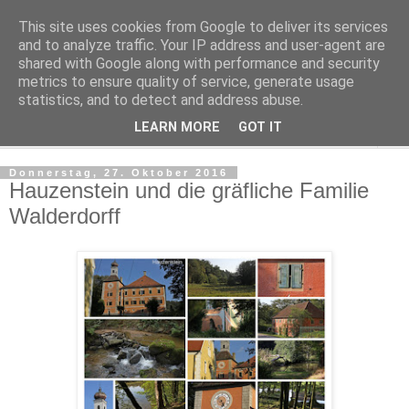
This site uses cookies from Google to deliver its services
Regensburger Tagebuch
and to analyze traffic. Your IP address and user-agent are
shared with Google along with performance and security
metrics to ensure quality of service, generate usage
Notizen aus der nördlichsten Stadt Italiens
statistics, and to detect and address abuse.
LEARN MORE
GOT IT
▼
Donnerstag, 27. Oktober 2016
Hauzenstein und die gräfliche Familie
Walderdorff