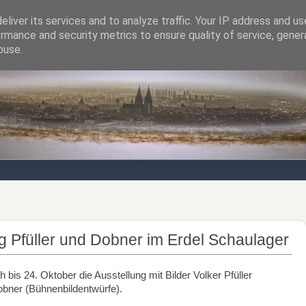
liver its services and to analyze traffic. Your IP address and u
rmance and security metrics to ensure quality of service, gene
Notizen von der nördlichsten Stadt Italiens
buse.
ng Pfüller und Dobner im Erdel Schaulager
 bis 24. Oktober die Ausstellung mit Bilder Volker Pfüller
obner (Bühnenbildentwürfe).