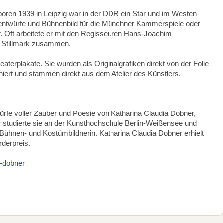
 geboren 1939 in Leipzig war in der DDR ein Star und im Westen
mentwürfe und Bühnenbild für die Münchner Kammerspiele oder
r. Oft arbeitete er mit den Regisseuren Hans-Joachim
r Stillmark zusammen.
terplakate. Sie wurden als Originalgrafiken direkt von der Folie
niert und stammen direkt aus dem Atelier des Künstlers.
würfe voller Zauber und Poesie von Katharina Claudia Dobner,
r studierte sie an der Kunsthochschule Berlin-Weißensee und
e Bühnen- und Kostümbildnerin. Katharina Claudia Dobner erhielt
rderpreis.
a-dobner