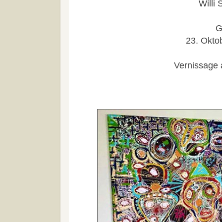
Willi 
G
23. Okto
Vernissage 