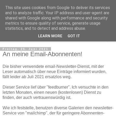
This site uses cookies from Google to deliver its services
Regensburger Tagebuch
and to analyze traffic. Your IP address and user-agent are
shared with Google along with performance and security
metrics to ensure quality of service, generate usage
Notizen aus der nördlichsten Stadt Italiens
statistics, and to detect and address abuse.
LEARN MORE
GOT IT
▼
Freitag, 25. Juni 2021
An meine Email-Abonnenten!
Die bisher verwendete email-Newsletter-Dienst, mit der
Leser automatisch über neue Einträge informiert wurden,
fällt leider ab Juli 2021 ersatzlos weg.
Dieser Service lief über "feedburner". Ich versuchte in den
letzten Monaten, einen neuen (kostenlosen) Dienst zu
finden, der auch vertrauenswürdig ist.
Wie ich feststelle, benutzen diverse Galerien den newsletter-
Service von "mailchimp", der für geringere Abonnenten-