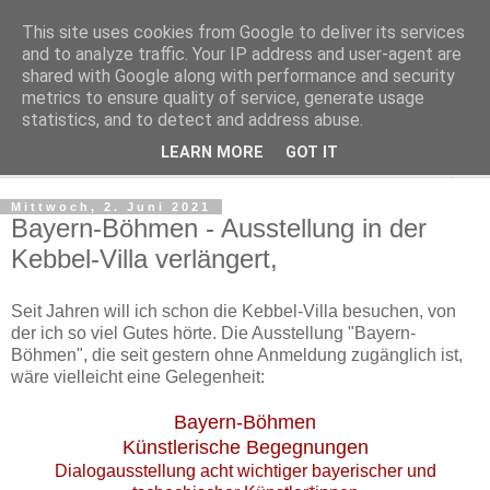
This site uses cookies from Google to deliver its services
Regensburger Tagebuch
and to analyze traffic. Your IP address and user-agent are
shared with Google along with performance and security
metrics to ensure quality of service, generate usage
Notizen aus der nördlichsten Stadt Italiens
statistics, and to detect and address abuse.
LEARN MORE
GOT IT
▼
Mittwoch, 2. Juni 2021
Bayern-Böhmen - Ausstellung in der
Kebbel-Villa verlängert,
Seit Jahren will ich schon die Kebbel-Villa besuchen, von
der ich so viel Gutes hörte. Die Ausstellung "Bayern-
Böhmen", die seit gestern ohne Anmeldung zugänglich ist,
wäre vielleicht eine Gelegenheit:
Bayern-Böhmen
Künstlerische Begegnungen
Dialogausstellung acht wichtiger bayerischer und