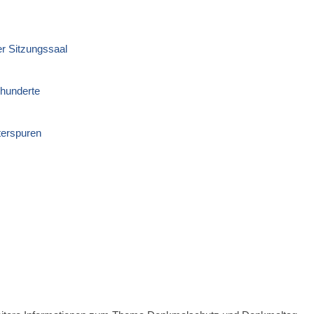
er Sitzungssaal
rhunderte
terspuren