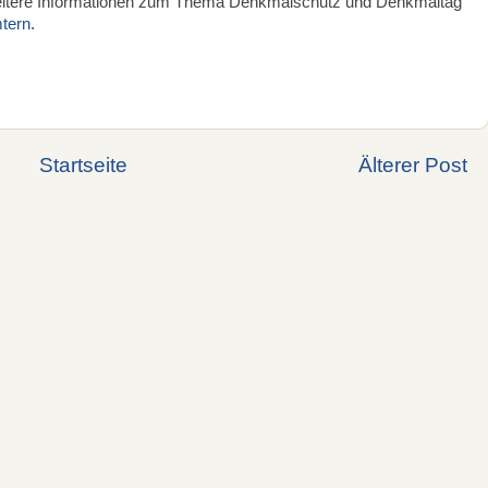
itere Informationen zum Thema Denkmalschutz und Denkmaltag
tern
.
Startseite
Älterer Post