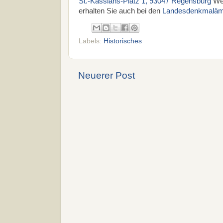
St.-Kassians-Platz 1, 93047 Regensburg
We
erhalten Sie auch bei den
Landesdenkmaläm
Labels:
Historisches
Neuerer Post