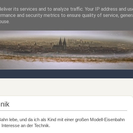
liver its services and to analyze traffic. Your IP address and u
rmance and security metrics to ensure quality of service, gene
Notizen von der nördlichsten Stadt Italiens
buse.
nik
ahn lebe, und da ich als Kind mit einer großen Modell-Eisenbahn
s Interesse an der Technik.