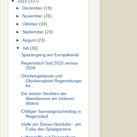
▼
2015
(327)
►
Dezember
(19)
►
November
(26)
►
Oktober
(33)
►
September
(23)
►
August
(23)
▼
Juli
(30)
Spaziergang am Europakanal
Regenstauf-Süd 2015 versus
2009
Glockengelaeute und
Glockenspiele Regensburger
Kir...
Die letzten Strahlen der
Abendsonne am Unteren
Wöhrd
Chilliger Samstagnachmittag in
Regenstauf
Idylle am Donau-Nordufer - am
Fuße des Spitalgartens