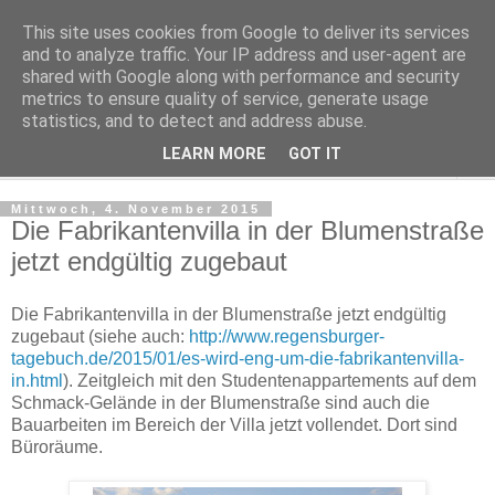
This site uses cookies from Google to deliver its services
Regensburger Tagebuch
and to analyze traffic. Your IP address and user-agent are
shared with Google along with performance and security
metrics to ensure quality of service, generate usage
Notizen aus der nördlichsten Stadt Italiens
statistics, and to detect and address abuse.
LEARN MORE
GOT IT
▼
Mittwoch, 4. November 2015
Die Fabrikantenvilla in der Blumenstraße
jetzt endgültig zugebaut
Die Fabrikantenvilla in der Blumenstraße jetzt endgültig
zugebaut (siehe auch:
http://www.regensburger-
tagebuch.de/2015/01/es-wird-eng-um-die-fabrikantenvilla-
in.html
). Zeitgleich mit den Studentenappartements auf dem
Schmack-Gelände in der Blumenstraße sind auch die
Bauarbeiten im Bereich der Villa jetzt vollendet. Dort sind
Büroräume.