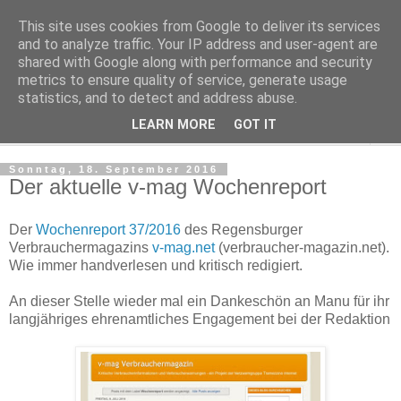
This site uses cookies from Google to deliver its services
Regensburger Tagebuch
and to analyze traffic. Your IP address and user-agent are
shared with Google along with performance and security
metrics to ensure quality of service, generate usage
Notizen aus der nördlichsten Stadt Italiens
statistics, and to detect and address abuse.
LEARN MORE
GOT IT
▼
Sonntag, 18. September 2016
Der aktuelle v-mag Wochenreport
Der
Wochenreport 37/2016
des Regensburger
Verbrauchermagazins
v-mag.net
(verbraucher-magazin.net).
Wie immer handverlesen und kritisch redigiert.
An dieser Stelle wieder mal ein Dankeschön an Manu für ihr
langjähriges ehrenamtliches Engagement bei der Redaktion